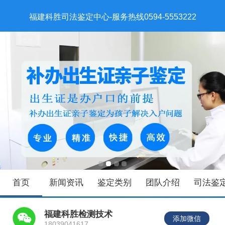
福建科胜司法鉴定中心-服务热线0594-5553222
首页
新闻资讯
鉴定类别
团队介绍
司法鉴
福建科胜检测技术
添加微信
18039041617